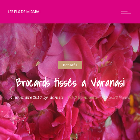
Benarès
Brocards tissés a Varanasi
4 novembre 2016
by
daniele
0
Comments
3028 Views