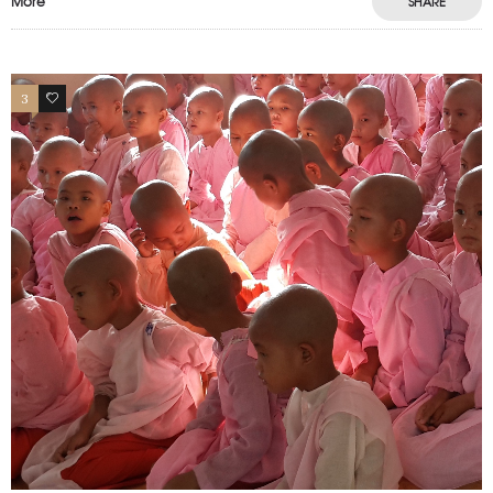
More
SHARE
3
0