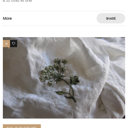
a 10 bras et une
More
SHARE
0
2
Inde du Sud Textile