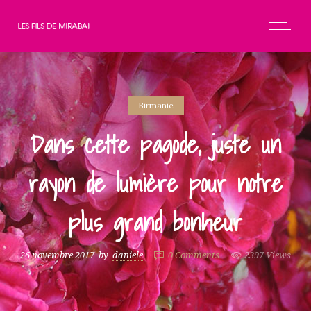
Birmanie
Dans cette pagode, juste un
rayon de lumière pour notre
plus grand bonheur
26 novembre 2017
by
daniele
0
Comments
2397 Views